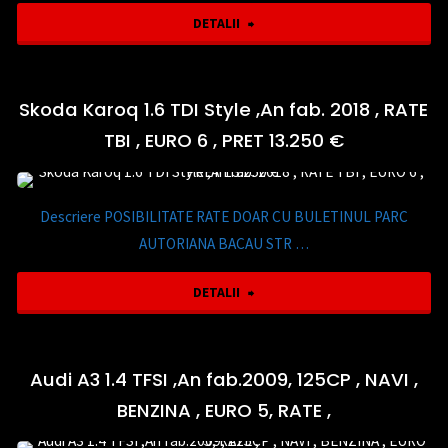
&
"Renault
DETALII
€"
Style,An
Kadjar
fab.2015,PRET
dCi
Skoda Karoq 1.6 TDI Style ,An fab. 2018 , RATE
10.950
TBI , EURO 6 , PRET 13.250 €
110
€"
Experience,
Descriere POSIBILITATE RATE DOAR CU BULETINUL PARC
An
AUTORIANA BACAU STR …
fab.
"Skoda
DETALII
2016,RATE
Karoq
TBI
1.6
Audi A3 1.4 TFSI ,An fab.2009, 125CP , NAVI ,
,EURO
BENZINA , EURO 5, RATE ,
TDI
6,