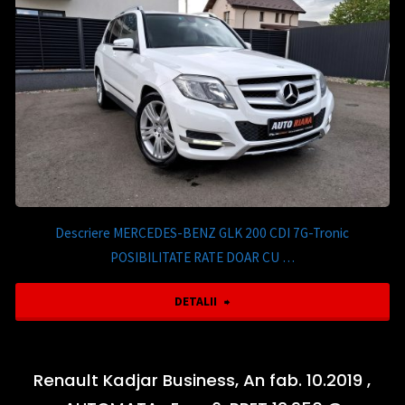
12.550
Prestige
€"
,An
fab.2019,Clima
,Camera
marsarier,
Pret
Descriere MERCEDES-BENZ GLK 200 CDI 7G-Tronic
11.950€"
POSIBILITATE RATE DOAR CU …
"Mercedes-
DETALII
Benz
GLK
Renault Kadjar Business, An fab. 10.2019 ,