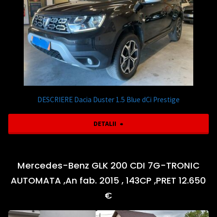
An
Pret
fab.
11.450
2019
€"
,
BENZINA
DESCRIERE Dacia Duster 1.5 Blue dCi Prestige
,140
"Dacia
DETALII
CP,
Duster
RATE
1.5
Mercedes-Benz GLK 200 CDI 7G-TRONIC
,
AUTOMATA ,An fab. 2015 , 143CP ,PRET 12.650
Blue
€
PRET
dCi