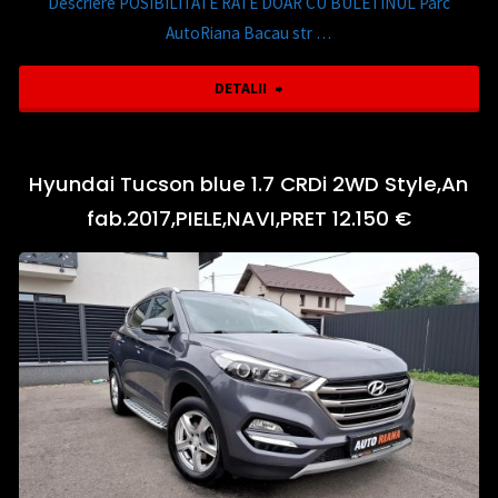
Descriere POSIBILITATE RATE DOAR CU BULETINUL Parc
AutoRiana Bacau str …
"Renault
DETALII
Espace
Initiale
Hyundai Tucson blue 1.7 CRDi 2WD Style,An
fab.2017,PIELE,NAVI,PRET 12.150 €
Paris
,An
fab.2015
,
AUTOMATA
,