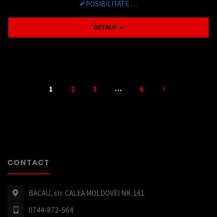
✔POSIBILITATE …
,
130
"Volkswagen
DETALII
CP
Tiguan
,
2.0
RATE
TSI
…
1
2
3
6
Paginație
,EURO
4Motion
6
,An
articole
,
fab.2013
CONTACT
PRET
,
12.450
4×4
BACAU, str. CALEA MOLDOVEI NR. 161
€"
,180
0744-872-564