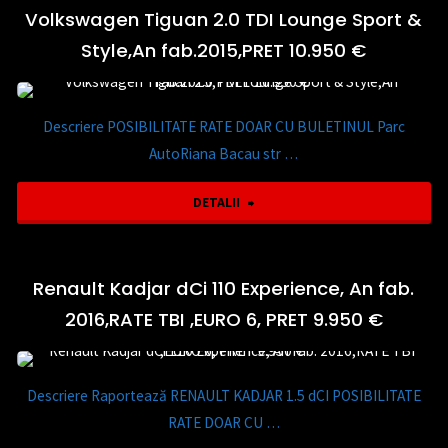
Business,
Volkswagen Tiguan 2.0 TDI Lounge Sport &
12.650
Style,An fab.2015,PRET 10.950 €
An
€"
fab.
Descriere POSIBILITATE RATE DOAR CU BULETINUL Parc
10.2019
AutoRiana Bacau str …
,
"Volkswagen
DETALII
AUTOMATA
Tiguan
,
2.0
Renault Kadjar dCi 110 Experience, An fab.
Euro
2016,RATE TBI ,EURO 6, PRET 9.950 €
TDI
6
Lounge
,PRET
Descriere Raportează RENAULT KADJAR 1.5 dCI POSIBILITATE
Sport
RATE DOAR CU …
12.950