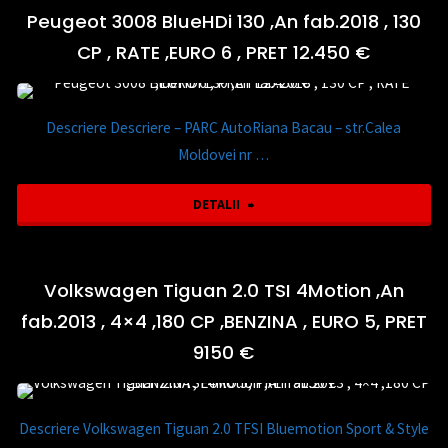
NAVI
2.0
Peugeot 3008 BlueHDi 130 ,An fab.2018 , 130
PRET
,
CP , RATE ,EURO 6 , PRET 12.450 €
TDI,Matrix-
13.250
BENZINA
LED,Bord
€"
,
Descriere Descriere – PARC AutoRiana Bacau – str.Calea
Virtual
Moldovei nr …
EURO
,An
"Peugeot
DETALII
5,
fab.
3008
RATE
2020
BlueHDi
Volkswagen Tiguan 2.0 TSI 4Motion ,An
,"
,
fab.2013 , 4×4 ,180 CP ,BENZINA , EURO 5, PRET
130
9150 €
AUTOMATA,PRET.
,An
24.350
fab.2018
Descriere Volkswagen Tiguan 2.0 TFSI Bluemotion Sport & Style
€"