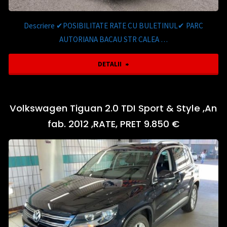
7LOCURI,PRET
10.350
Descriere ✔POSIBILITATE RATE CU BULETINUL✔ PARC
AUTORIANA BACAU STR CALEA …
€"
"Hyundai
DETALII
Tucson
blue
Volkswagen Tiguan 2.0 TDI Sport & Style ,An
fab. 2012 ,RATE, PRET 9.850 €
1.7
CRDi
2WD
Style,An
fab.2017,PIELE,NAVI,PRET