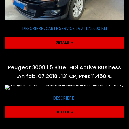
12.150
€"
DESCRIERE : CARTE SERVICE LA ZI 172.000 KM
"Volkswagen
DETALII
Tiguan
2.0
Peugeot 3008 1.5 Blue-HDi Active Business
,An fab. 07.2018 , 131 CP, Pret 11.450 €
TDI
Sport
DESCRIERE :
&
"Peugeot
DETALII
Style
3008
,An