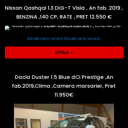
1.5
Nissan Qashqai 1.3 DIG-T Visia , An fab. 2019 ,
fab.
BENZINA ,140 CP, RATE , PRET 12.550 €
Blue-
2012
HDi
,RATE,
Detalii carte service Detalii carte service:
Active
PRET
"Nissan
DETALII
Business
9.850
Qashqai
,An
€"
1.3
Dacia Duster 1.5 Blue dCi Prestige ,An
fab.
fab.2019,Clima ,Camera marsarier, Pret
DIG-
07.2018
11.950€
T
,
Visia
131
,
CP,