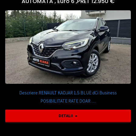
AUTOMATA , Euro 6 ,PRET 12.950 €
200
CDI
7G-
TRONIC
AUTOMATA
,An
fab.
2015
Descriere RENAULT KADJAR 1.5 BLUE dCi Business
POSIBILITATE RATE DOAR …
,
"Renault
DETALII
143CP
Kadjar
,PRET