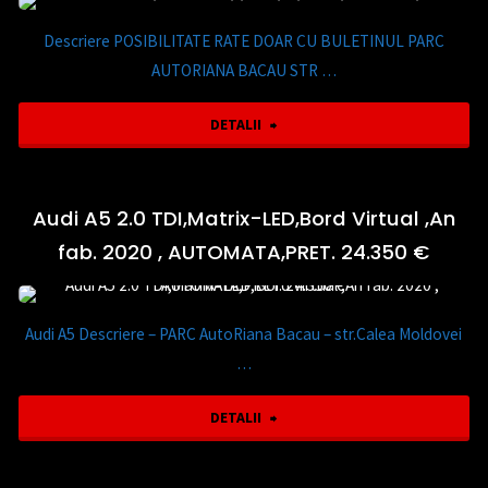
Style
PRET
Descriere POSIBILITATE RATE DOAR CU BULETINUL PARC
,An
AUTORIANA BACAU STR …
9.950
fab.
"Audi
DETALII
€"
2018
A3
,
1.4
Audi A5 2.0 TDI,Matrix-LED,Bord Virtual ,An
RATE
fab. 2020 , AUTOMATA,PRET. 24.350 €
TFSI
TBI
,An
,
Audi A5 Descriere – PARC AutoRiana Bacau – str.Calea Moldovei
fab.2009,
…
EURO
125CP
"Audi
DETALII
6
,
A5
,